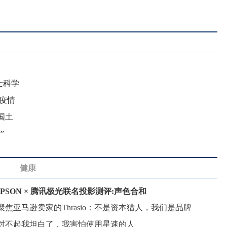
士科学
疫情
国土
”
健康
EPSON × 腾讯极光联名投影测评:声色合和
的‘
聚焦亚马逊卖家的Thrasio：不是资本猎人，我们是品牌
对不起我坦白了，我害怕使用星速的人