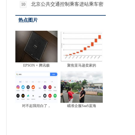
北京公共交通控制乘客进站乘车密
10
度
热点图片
EPSON × 腾讯极
聚焦亚马逊卖家的
对不起我坦白了，
瞄准企服SaaS蓝海
外交部成立防范境
北京市编印1万张
青海：多措并举