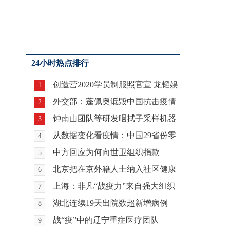
24小时热点排行
创造营2020学员制服照官宣 龙韬娱
1
乐人气选手徐艺
外交部：蓬佩奥诋毁中国抗击疫情
2
努力的企图不会得
钟南山团队等研发咽拭子采样机器
3
人取得进展
从数据变化看疫情：中国29省份零
4
新增 102个国家地
中方回应为何向世卫组织捐款
5
北京把在京外籍人士纳入社区健康
6
管理
上海：非凡“战疫力”来自强大组织
7
力
湖北连续19天出院数超新增病例
8
战“疫”中的辽宁重症医疗团队
9