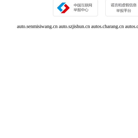
auto.senmisiwang.cn
auto.szjishun.cn
autos.charang.cn
autos.